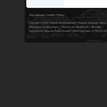
Area riservata
|
Credits
|
Privacy
Copyright © 2026 Oratorio dei Disciplinanti - Progetto editoriale: Albin
Bibliografia. Giuliana Algeri, L'Oratorio dei Disciplinanti a Moneglia
Associazione Musicale Felice Romani - 16030 Moneglia - P. IVA 001